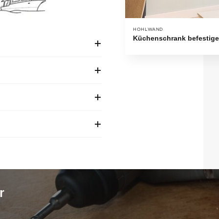
HOHLWAND
Küchenschrank befestig
r