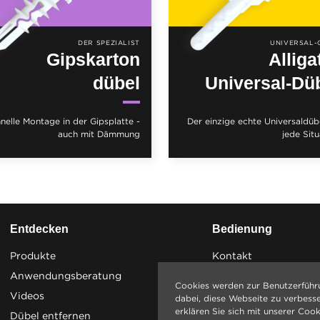
DER SPEZIALIST
UNIVERSAL-
Gipskarton
Alliga
dübel
Universal-Dü
nelle Montage in der Gipsplatte -
Der einzige echte Universaldübe
auch mit Dämmung
jede Situ
Entdecken
Bedienung
Produkte
Kontakt
Anwendungsberatung
Cookies werden zur Benutzerführ
Videos
dabei, diese Webseite zu verbess
erklären Sie sich mit unserer Cook
Dübel entfernen