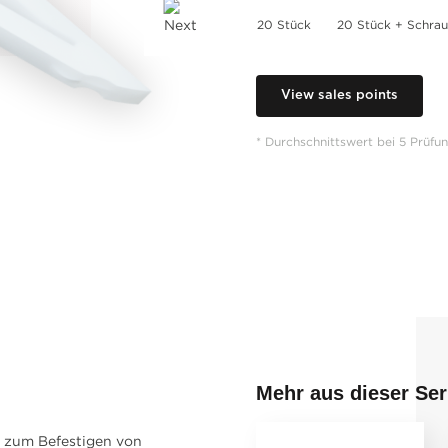
20 Stück
20 Stück + Schra
View sales points
* Durchschnittswert bei 5 Prüfu
Mehr aus dieser Ser
 zum Befestigen von