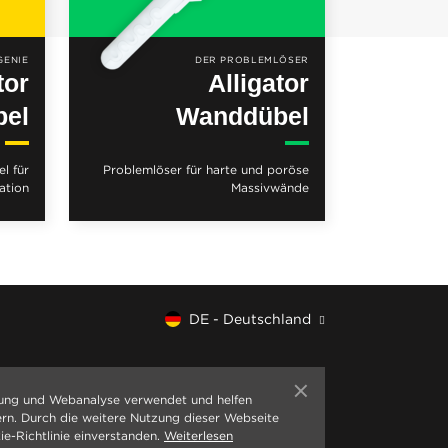
GENIE
DER PROBLEMLÖSER
tor
Alligator
bel
Wanddübel
l für
Problemlöser für harte und poröse
ation
Massivwände
DE - Deutschland
ung und Webanalyse verwendet und helfen
ern. Durch die weitere Nutzung dieser Webseite
ie-Richtlinie einverstanden.
Weiterlesen