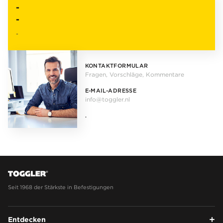
-
-
-
KONTAKTFORMULAR
Fragen, Vorschläge, Kommentare
E-MAIL-ADRESSE
info@toggler.nl
.
Seit 1968 der Stärkste in Befestigungen
Entdecken