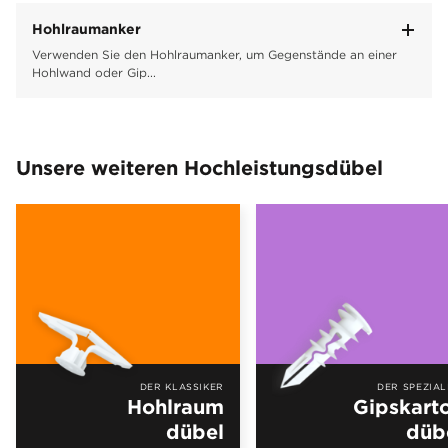
Hohlraumanker
Verwenden Sie den Hohlraumanker, um Gegenstände an einer
Hohlwand oder Gip...
Unsere weiteren Hochleistungsdübel
DER KLASSIKER
DER SPEZIAL
Hohlraum
Gipskart
dübel
düb