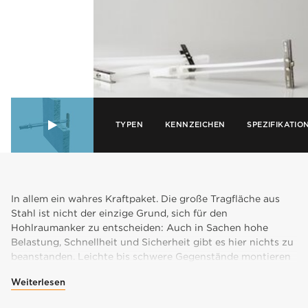
TYPEN
KENNZEICHEN
SPEZIFIKATIO
In allem ein wahres Kraftpaket. Die große Tragfläche aus
Stahl ist nicht der einzige Grund, sich für den
Hohlraumanker zu entscheiden: Auch in Sachen hohe
Belastung, Schnellheit und Sicherheit gibt es hier nichts zu
beanstanden. Leichte bis schwere Gegenstände montieren
Sie im Handumdrehen an einer 9,5 bis 92 mm dicken Decke
Weiterlesen
oder Wand. Der Anker hat die Aufgabe, Ihnen zu helfen.
Dank seiner praktischen Montagestrips schieben Sie den