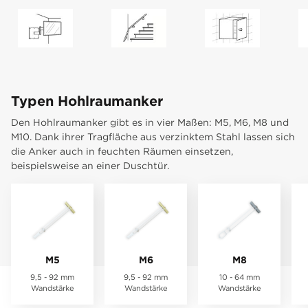
Ring mit einer einfachen Handbewegung dicht gegen die
Platte. Die Strips brechen Sie mühelos ab. Klingt nach High-
Tech, ist es auch. Mit diesem cleveren System brauchen Sie
keine Zange mehr. Sie müssen nur noch den Bolzen oder
das Gewinde in den Anker eindrehen.
Einfach, clever und kräftig - worauf warten Sie noch?
Typen Hohlraumanker
Den Hohlraumanker gibt es in vier Maßen: M5, M6, M8 und
M10. Dank ihrer Tragfläche aus verzinktem Stahl lassen sich
die Anker auch in feuchten Räumen einsetzen,
beispielsweise an einer Duschtür.
M5
M6
M8
9,5 - 92 mm
9,5 - 92 mm
10 - 64 mm
Wandstärke
Wandstärke
Wandstärke