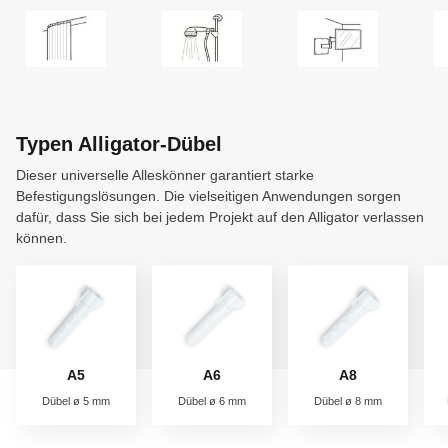
beißt sich der Alligator optimal fest. Das ist echt praktisch. Sie
können die Schraube im Anschluss mehrmals ein- und
ausdrehen. Die Anti-Rotationsflügel entsprechen dieser Situation
perfekt: Der Dübel bleibt stabil an Ort und Stelle sitzen. Wenn Sie
Ihre Wand also einmal streichen möchten, schrauben Sie den
Gegenstand kurz ab und nach dem Streichen genauso schnell
wieder dran.
Typen Alligator-Dübel
Dieser universelle Alleskönner garantiert starke
Einen besseren Dübel kann man sich nicht wünschen, oder?
Befestigungslösungen. Die vielseitigen Anwendungen sorgen
dafür, dass Sie sich bei jedem Projekt auf den Alligator verlassen
können.
A5
A6
A8
Dübel ø 5 mm
Dübel ø 6 mm
Dübel ø 8 mm