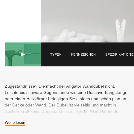
TYPEN
KENNZEICHEN
SPEZIFIKATIONE
Zugeständnisse? Die macht der Alligator Wanddübel nicht.
Leichte bis schwere Gegenstände wie eine Duschvorhangstange
oder einen Heizkörper befestigen Sie einfach und schön plan an
der Decke oder Wand. Der Dübel ist vielseitig und macht in
Sachen Kraft keine Zugeständnisse. In jeder Wand findet der
Alligator® Halt für eine sichere Montage. Das fängt schon beim
Weiterlesen
Festschrauben an. Die Schraube erzeugt ihr eigenes Gewinde im
Dübel und drückt die Kiefer auseinander. Und das spüren Sie. So