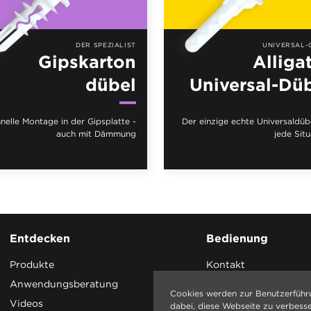
DER SPEZIALIST
UNIVERSAL-
Gipskarton
Alliga
dübel
Universal-Dü
nelle Montage in der Gipsplatte -
Der einzige echte Universaldübe
auch mit Dämmung
jede Situ
Entdecken
Bedienung
Produkte
Kontakt
Anwendungsberatung
Cookies werden zur Benutzerführ
Videos
dabei, diese Webseite zu verbess