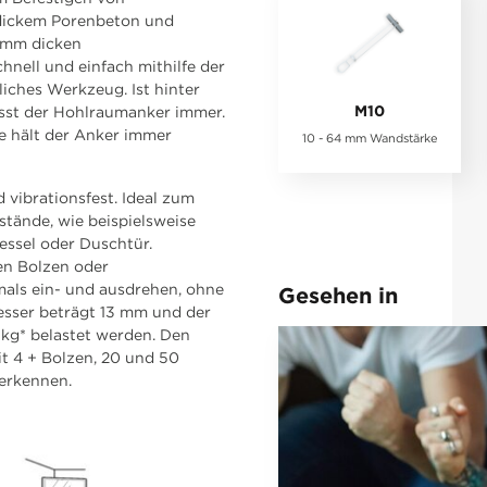
dickem Porenbeton und
5 mm dicken
hnell und einfach mithilfe der
liches Werkzeug. Ist hinter
M10
asst der Hohlraumanker immer.
te hält der Anker immer
10 - 64 mm Wandstärke
 vibrationsfest. Ideal zum
tände, wie beispielsweise
essel oder Duschtür.
en Bolzen oder
als ein- und ausdrehen, ohne
Gesehen in
esser beträgt 13 mm und der
kg* belastet werden. Den
t 4 + Bolzen, 20 und 50
 erkennen.