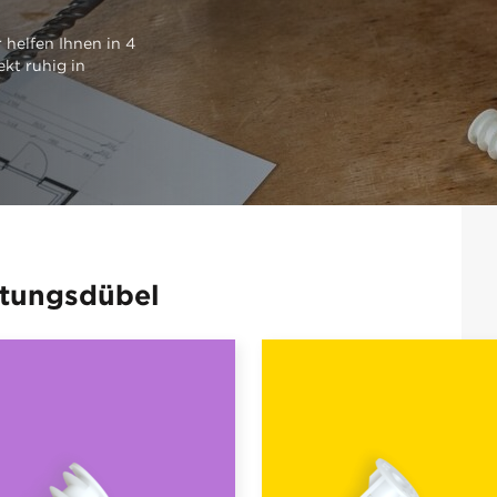
 helfen Ihnen in 4
ekt ruhig in
stungsdübel