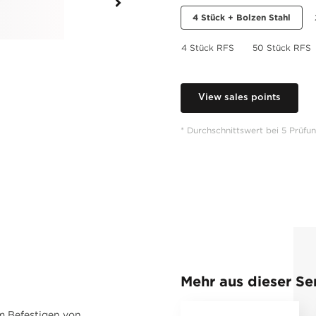
4 Stück + Bolzen Stahl
4 Stück RFS
50 Stück RFS
View sales points
* Durchschnittswert bei 5 Prüfu
Mehr aus dieser Se
m Befestigen von