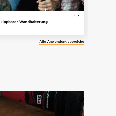
HOHLWAND
d kippbarer Wandhalterung
Deckenven
Alle Anwendungsbereiche