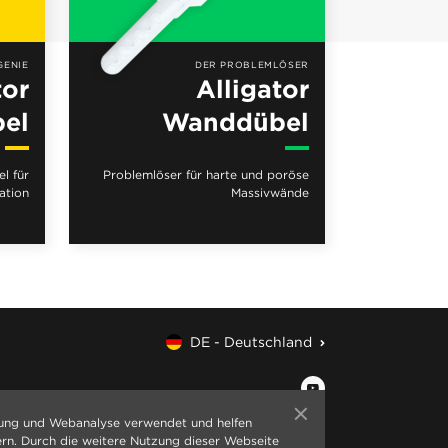
GENIE
DER PROBLEMLÖSER
tor
Alligator
bel
Wanddübel
l für
Problemlöser für harte und poröse
ation
Massivwände
DE - Deutschland
ung und Webanalyse verwendet und helfen
ern. Durch die weitere Nutzung dieser Webseite