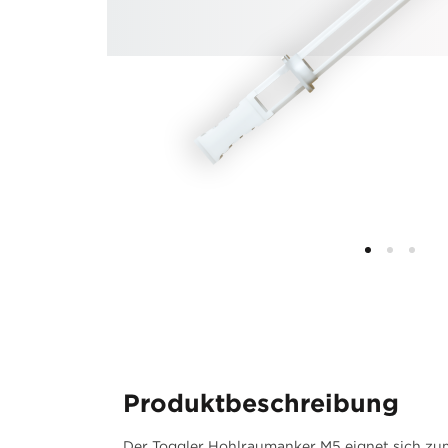
Produktbeschreibung
Der Toggler Hohlraumanker M5 eignet sich zu