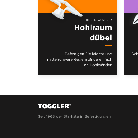
DER KLASSIKER
Hohlraum
dübel
Befestigen Sie leichte und
Sch
mittelschwere Gegenstände einfach
an Hohlwänden
Seit 1968 der Stärkste in Befestigungen