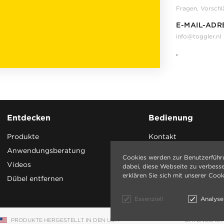
Fragen, Vorsch
E-MAIL-ADR
info@toggler.nl
.
Entdecken
Bedienung
Produkte
Kontakt
Anwendungsberatung
Cookies werden zur Benutzerführ
Videos
dabei, diese Webseite zu verbess
erklären Sie sich mit unserer Cook
Dübel entfernen
Essenziell
Analyse
PRODUKTE HERGESTELLT IN DEN USA
DATENSCHUTZ