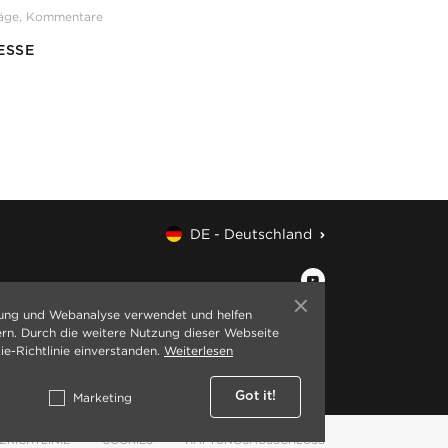
läge, Kommentare
ESSE
DE - Deutschland
ung und Webanalyse verwendet und helfen
ern. Durch die weitere Nutzung dieser Webseite
ie-Richtlinie einverstanden.
Weiterlesen
Got it!
Marketing
RICHTLINIE
COOKIES
HAFTUNGSAUSSCHLUSS