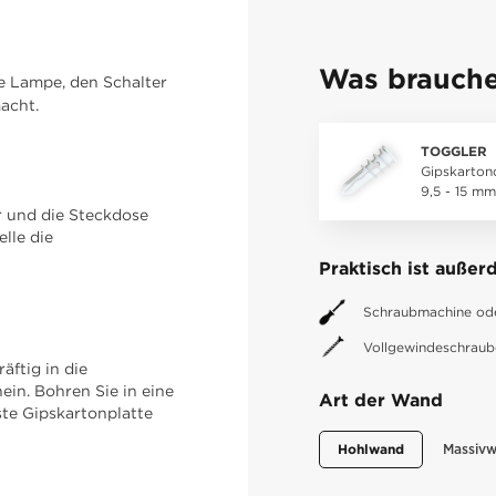
Was brauche
e Lampe, den Schalter
acht.
TOGGLER
Gipskarton
9,5 - 15 mm
r und die Steckdose
lle die
Praktisch ist auße
Schraubmachine ode
Vollgewindeschrau
äftig in die
ein. Bohren Sie in eine
Art der Wand
ste Gipskartonplatte
Hohlwand
Massiv