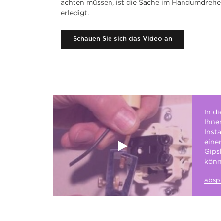
achten müssen, ist die Sache im Handumdreh
erledigt.
Schauen Sie sich das Video an
In d
Ihnen
Inst
eine
Gips
könn
abspi