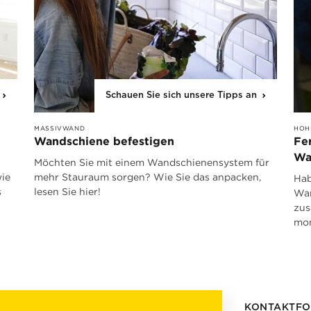
Schauen Sie sich unsere Tipps an
MASSIVWAND
HOH
Wandschiene befestigen
Fe
Wa
Möchten Sie mit einem Wandschienensystem für
wie
mehr Stauraum sorgen? Wie Sie das anpacken,
Hab
s
lesen Sie hier!
Wan
zus
mon
KONTAKTF