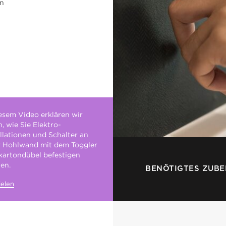
en
iesem Video erklären wir
, wie Sie Elektro-
allationen und Schalter an
r Hohlwand mit dem Toggler
kartondübel befestigen
en.
BENÖTIGTES ZUB
elen