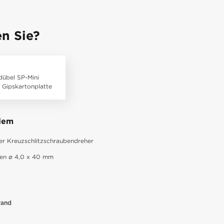
n Sie?
dübel SP-Mini
 Gipskartonplatte
rdem
r Kreuzschlitzschraubendreher
ben ø 4,0 x 40 mm
wand