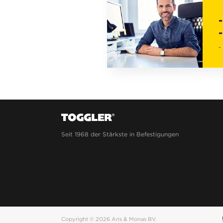
-
-
-
Seit 1968 der Stärkste in Befestigungen
Copyright © 2026 Aris & Monas BV.