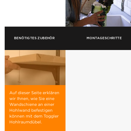
BENÖTIGTES ZUBEHÖR
MONTAGESCHRITTE
Auf dieser Seite erklären
wir Ihnen, wie Sie eine
Wandschiene an einer
Hohlwand befestigen
können mit dem Toggler
Hohlraumdübel.