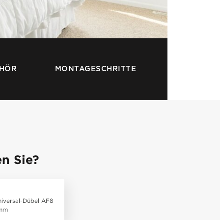
EHÖR
MONTAGESCHRITTE
n Sie?
niversal-Dübel AF8
 mm