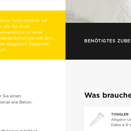
ieser Seite erklären wir
, wie Sie einen
enventilator an einer
ndecke befestigen mit dem
BENÖTIGTES ZUB
ler Alligator® Dübel mit
sch.
Was brauche
n Sie einen
erial wie Beton.
TOGGLER
Alligator U
Dübel ø 8
aufhängen möchten.