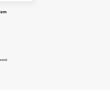
rdem
wand