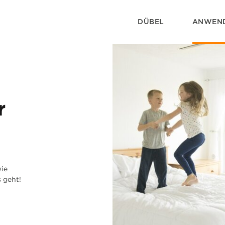
DÜBEL
ANWEN
r
wie
 geht!