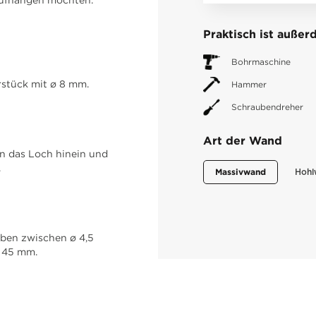
Praktisch ist auße
Bohrmaschine
rstück mit ø 8 mm.
Hammer
Schraubendreher
Art der Wand
in das Loch hinein und
.
Massivwand
Hohl
uben zwischen ø 4,5
 45 mm.