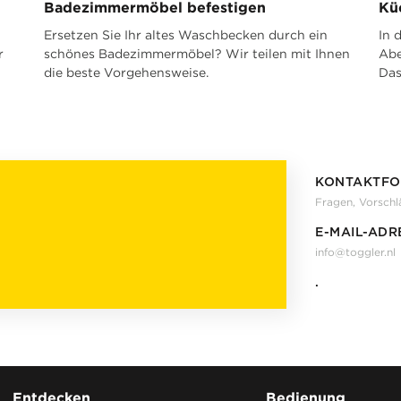
Badezimmermöbel befestigen
Kü
Ersetzen Sie Ihr altes Waschbecken durch ein
In 
r
schönes Badezimmermöbel? Wir teilen mit Ihnen
Abe
die beste Vorgehensweise.
Das
KONTAKTF
Fragen, Vorsch
E-MAIL-ADR
info@toggler.nl
.
Entdecken
Bedienung