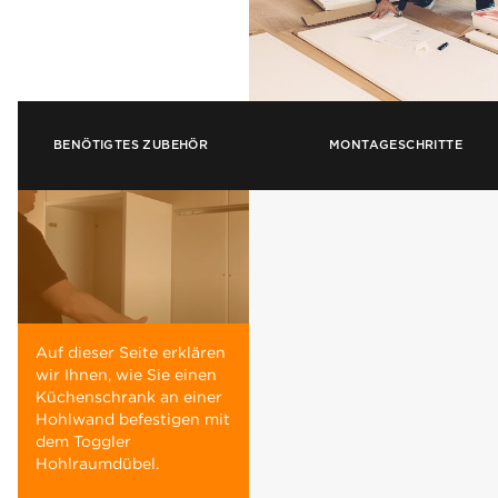
BENÖTIGTES ZUBEHÖR
MONTAGESCHRITTE
Auf dieser Seite erklären
wir Ihnen, wie Sie einen
Küchenschrank an einer
Hohlwand befestigen mit
dem Toggler
Hohlraumdübel.