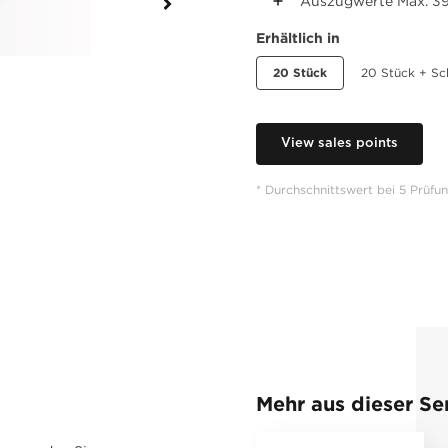
Auszugwerte Max. 39
Erhältlich in
20 Stück
20 Stück + Sc
View sales points
* Durchschnittswert bei 5 Prüfu
Mehr aus dieser Se