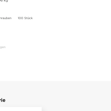
6 kg*
hrauben
100 Stück
ngen
rie