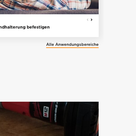
MASSIVWAND
ndhalterung befestigen
Handlauf 
Alle Anwendungsbereiche