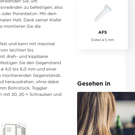
verwenden Sie, um
ivwänden zu befestigen, also
n oder Porenbeton. Mit dem
malen Halt. Dank seiner Kiefer
So montieren Sie die
AF5
Dübel ø 5 mm
fest und kann mit maximal
von leichten bis
it dreh- und kippbarer
efestigen Sie den Gegenstand
ø 4,0 bis 6,0 mm und einer
u montierenden Gegenstands.
nd herausdrehen, ohne dabei
Gesehen in
8 mm Bohrstück. Toggler
en mit 20, 20 + Schrauben und