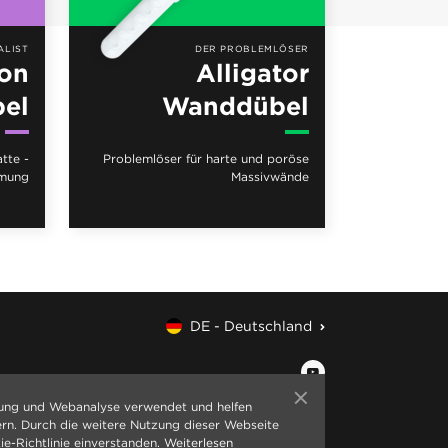
ALIST
DER PROBLEMLÖSER
ton
Alligator
el
Wanddübel
tte -
Problemlöser für harte und poröse
mung
Massivwände
DE - Deutschland
ung und Webanalyse verwendet und helfen
ern. Durch die weitere Nutzung dieser Webseite
ie-Richtlinie einverstanden.
Weiterlesen