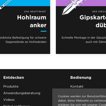
DAS KRAFTPAKET
DER SPEZI
Hohlraum
Gipskar
anker
düb
 stärkste Befestigung für schwere
Schnelle Montage in der Gipspla
Gegenstände an Hohlwänden
auch mit Däm
Entdecken
Bedienung
Produkte
Kontakt
Anwendungsberatung
Cookies werden zur Benutzerführ
Videos
dabei, diese Webseite zu verbess
erklären Sie sich mit unserer Cook