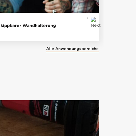
HOHLWAND
d kippbarer Wandhalterung
Deckenven
Alle Anwendungsbereiche