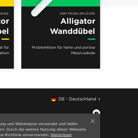
GENIE
DER PROBLEMLÖSER
tor
Alligator
bel
Wanddübel
l für
Problemlöser für harte und poröse
ation
Massivwände
DE - Deutschland
ung und Webanalyse verwendet und helfen
ern. Durch die weitere Nutzung dieser Webseite
ie-Richtlinie einverstanden.
Weiterlesen