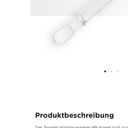
Produktbeschreibung
Der Toggler Hohlraumanker M8 eignet sich zu