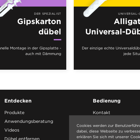
DER SPEZIALIST
UNIVERSAL-
Gipskarton
Alliga
dübel
Universal-Dü
nelle Montage in der Gipsplatte -
Der einzige echte Universaldübe
auch mit Dämmung
jede Situ
Entdecken
Bedienung
Produkte
Kontakt
Anwendungsberatung
Cookies werden zur Benutzerführ
Videos
dabei, diese Webseite zu verbess
erklären Sie sich mit unserer Cook
Dübel entfernen