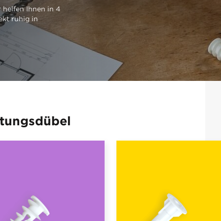
 helfen Ihnen in 4
ekt ruhig in
stungsdübel