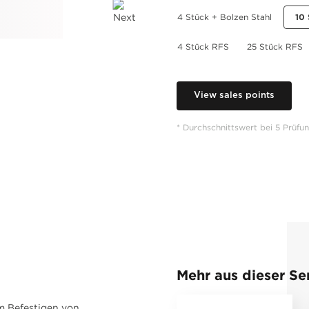
4 Stück + Bolzen Stahl
10 
4 Stück RFS
25 Stück RFS
View sales points
* Durchschnittswert bei 5 Prüfu
Mehr aus dieser Se
m Befestigen von