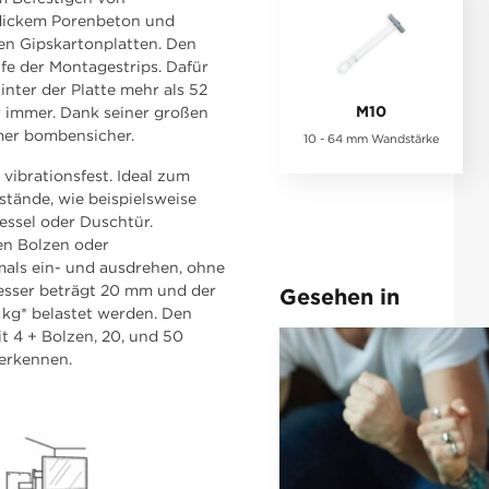
dickem Porenbeton und
ken Gipskartonplatten. Den
lfe der Montagestrips. Dafür
inter der Platte mehr als 52
M10
 immer. Dank seiner großen
mmer bombensicher.
10 - 64 mm Wandstärke
vibrationsfest. Ideal zum
tände, wie beispielsweise
essel oder Duschtür.
en Bolzen oder
als ein- und ausdrehen, ohne
messer beträgt 20 mm und der
Gesehen in
kg* belastet werden. Den
 4 + Bolzen, 20, und 50
 erkennen.