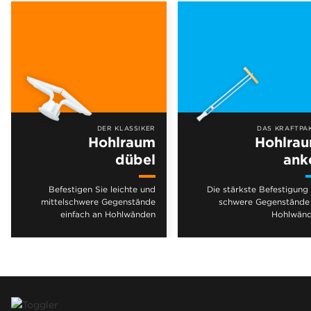
DER KLASSIKER
DAS KRAFTPA
Hohlraum
Hohlra
dübel
ank
Befestigen Sie leichte und
Die stärkste Befestigung 
mittelschwere Gegenstände
schwere Gegenstände
einfach an Hohlwänden
Hohlwän