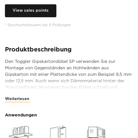
View sales points
* Durchschnittswert bei 5 Prüfungen
Produktbeschreibung
Den Toggler Gipskartondübel SP verwenden Sie zur
Montage von Gegenständen an Hohlwänden aus
Gipskarton mit einer Plattendicke von zum Beispiel 9,5 mm
oder 12,5 mm. Auch wenn sich Dämmmaterial hinter der
Wand befindet. Montieren Sie den Dübel schnell und
einfach mithilfe seiner selbstbohrenden Spitze. Sie
Weiterlesen
brauchen also nicht vorzubohren. Dank des Anti-
Rotationsstopps bleibt der Dübel in der Gipsplatte und
dreht sich nicht am anderen Ende wieder hinaus. Der Dübel
Anwendungen
passt immer, wenn hinter der Wand mindestens 33 mm
Freiraum ist. Der Gipskartondübel sichert sich beim
Eindrehen der Schraube automatisch hinter der Platte und