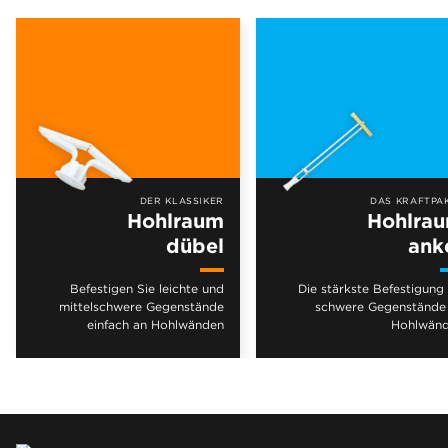
DER KLASSIKER
DAS KRAFTPA
Hohlraum
Hohlra
dübel
ank
Befestigen Sie leichte und
Die stärkste Befestigung 
mittelschwere Gegenstände
schwere Gegenstände
einfach an Hohlwänden
Hohlwän